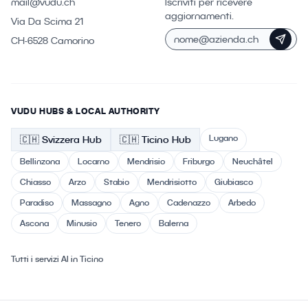
mail@vudu.ch
Iscriviti per ricevere
aggiornamenti.
Via Da Scima 21
CH-6528 Camorino
VUDU HUBS & LOCAL AUTHORITY
Lugano
🇨🇭
Svizzera
Hub
🇨🇭 Ticino
Hub
Bellinzona
Locarno
Mendrisio
Friburgo
Neuchâtel
Chiasso
Arzo
Stabio
Mendrisiotto
Giubiasco
Paradiso
Massagno
Agno
Cadenazzo
Arbedo
Ascona
Minusio
Tenero
Balerna
Tutti i servizi AI in Ticino