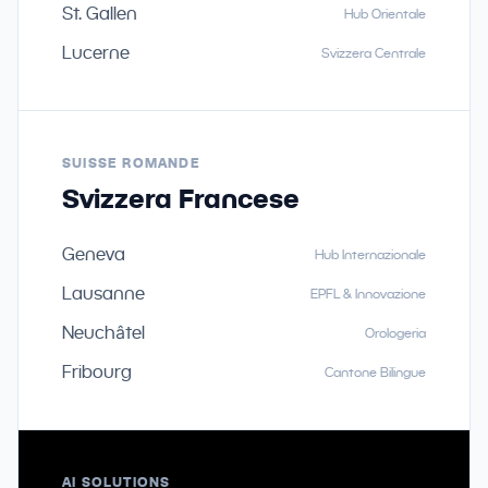
St. Gallen
Hub Orientale
Lucerne
Svizzera Centrale
SUISSE ROMANDE
Svizzera Francese
Geneva
Hub Internazionale
Lausanne
EPFL & Innovazione
Neuchâtel
Orologeria
Fribourg
Cantone Bilingue
AI SOLUTIONS