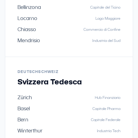
Bellinzona
Capitale del Ticino
Locarno
Lago Maggiore
Chiasso
Commercio di Confine
Mendrisio
Industria del Sud
DEUTSCHSCHWEIZ
Svizzera Tedesca
Zürich
Hub Finanziario
Basel
Capitale Pharma
Bern
Capitale Federale
Winterthur
Industria Tech