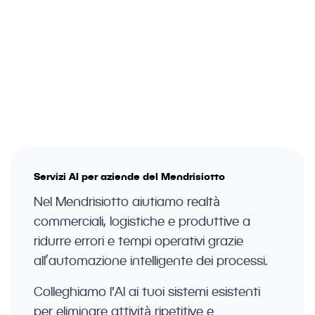
Soluzioni AI per retail, logistica,
industria leggera e servizi B2B nel
Mendrisiotto: automazione processi
operativi, analisi dati e siti web con
intelligenza artificiale.
Servizi AI per aziende del Mendrisiotto
Nel Mendrisiotto aiutiamo realtà
commerciali, logistiche e produttive a
ridurre errori e tempi operativi grazie
all’automazione intelligente dei processi.
Colleghiamo l'AI ai tuoi sistemi esistenti
per eliminare attività ripetitive e