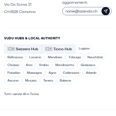
aggiornamenti.
Via Da Scima 21
CH-6528 Camorino
VUDU HUBS & LOCAL AUTHORITY
Lugano
🇨🇭
Svizzera
Hub
🇨🇭 Ticino
Hub
Bellinzona
Locarno
Mendrisio
Friburgo
Neuchâtel
Chiasso
Arzo
Stabio
Mendrisiotto
Giubiasco
Paradiso
Massagno
Agno
Cadenazzo
Arbedo
Ascona
Minusio
Tenero
Balerna
Tutti i servizi AI in Ticino