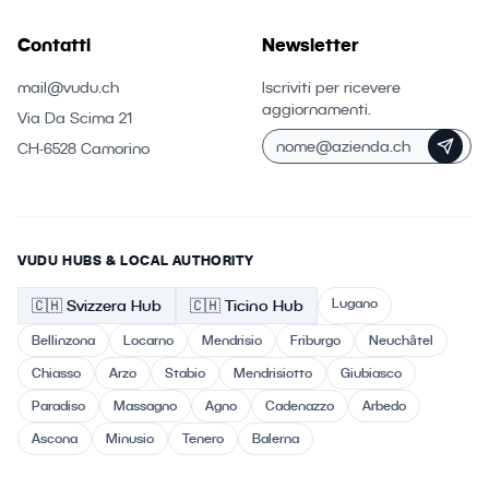
Contatti
Newsletter
mail@vudu.ch
Iscriviti per ricevere
aggiornamenti.
Via Da Scima 21
CH-6528 Camorino
VUDU HUBS & LOCAL AUTHORITY
Lugano
🇨🇭
Svizzera
Hub
🇨🇭 Ticino
Hub
Bellinzona
Locarno
Mendrisio
Friburgo
Neuchâtel
Chiasso
Arzo
Stabio
Mendrisiotto
Giubiasco
Paradiso
Massagno
Agno
Cadenazzo
Arbedo
Ascona
Minusio
Tenero
Balerna