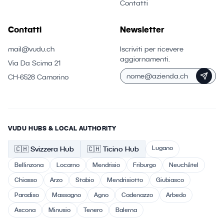
Contatti
Contatti
Newsletter
mail@vudu.ch
Iscriviti per ricevere
aggiornamenti.
Via Da Scima 21
CH-6528 Camorino
VUDU HUBS & LOCAL AUTHORITY
Lugano
🇨🇭
Svizzera
Hub
🇨🇭 Ticino
Hub
Bellinzona
Locarno
Mendrisio
Friburgo
Neuchâtel
Chiasso
Arzo
Stabio
Mendrisiotto
Giubiasco
Paradiso
Massagno
Agno
Cadenazzo
Arbedo
Ascona
Minusio
Tenero
Balerna