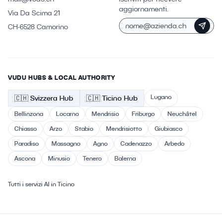
aggiornamenti.
Via Da Scima 21
CH-6528 Camorino
VUDU HUBS & LOCAL AUTHORITY
Lugano
🇨🇭
Svizzera
Hub
🇨🇭 Ticino
Hub
Bellinzona
Locarno
Mendrisio
Friburgo
Neuchâtel
Chiasso
Arzo
Stabio
Mendrisiotto
Giubiasco
Paradiso
Massagno
Agno
Cadenazzo
Arbedo
Ascona
Minusio
Tenero
Balerna
Tutti i servizi AI in Ticino