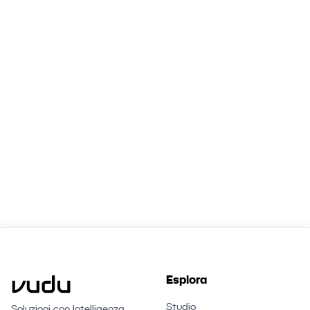
competitivo duraturo.
Richiedi una consulenza IA
Esplora
Studio
Soluzioni con Intelligenza