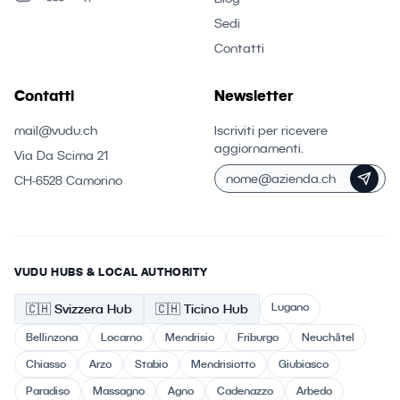
Sedi
Contatti
Contatti
Newsletter
mail@vudu.ch
Iscriviti per ricevere
aggiornamenti.
Via Da Scima 21
CH-6528 Camorino
VUDU HUBS & LOCAL AUTHORITY
Lugano
🇨🇭
Svizzera
Hub
🇨🇭 Ticino
Hub
Bellinzona
Locarno
Mendrisio
Friburgo
Neuchâtel
Chiasso
Arzo
Stabio
Mendrisiotto
Giubiasco
Paradiso
Massagno
Agno
Cadenazzo
Arbedo