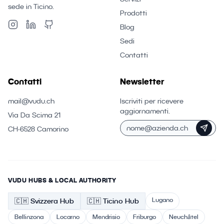
sede in Ticino.
Prodotti
Blog
Sedi
Contatti
Contatti
Newsletter
mail@vudu.ch
Iscriviti per ricevere
aggiornamenti.
Via Da Scima 21
CH-6528 Camorino
VUDU HUBS & LOCAL AUTHORITY
Lugano
🇨🇭
Svizzera
Hub
🇨🇭 Ticino
Hub
Bellinzona
Locarno
Mendrisio
Friburgo
Neuchâtel