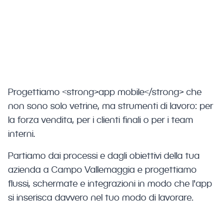
per aziende e studi di Campo
Vallemaggia che vogliono offrire servizi
digitali moderni a clienti e team interni.
Progettiamo <strong>app mobile</strong> che
non sono solo vetrine, ma strumenti di lavoro: per
la forza vendita, per i clienti finali o per i team
interni.
Partiamo dai processi e dagli obiettivi della tua
azienda a Campo Vallemaggia e progettiamo
flussi, schermate e integrazioni in modo che l'app
si inserisca davvero nel tuo modo di lavorare.