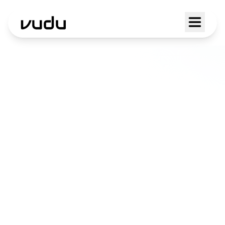
Web Design a
Calpiogna
Un sito web a Lugano deve
trasmettere autorevolezza e
precisione. Nel centro finanziario del