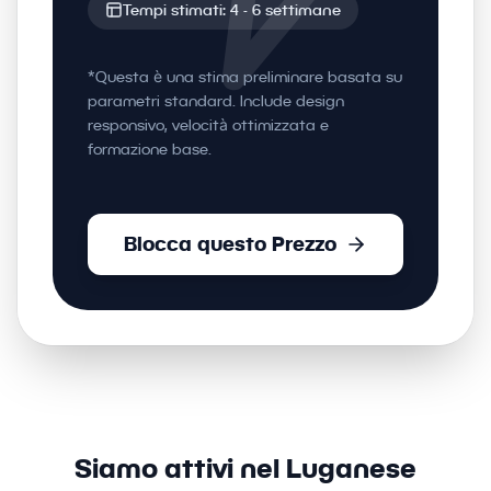
Tempi stimati:
4
-
6
settimane
*Questa è una stima preliminare basata su
parametri standard. Include design
responsivo, velocità ottimizzata e
formazione base.
Blocca questo Prezzo
Siamo attivi nel Luganese