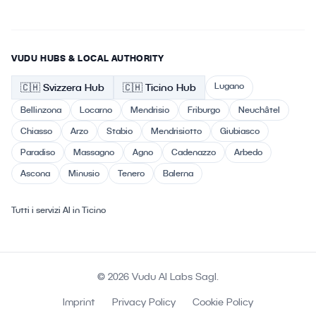
VUDU HUBS & LOCAL AUTHORITY
Lugano
🇨🇭
Svizzera
Hub
🇨🇭 Ticino
Hub
Bellinzona
Locarno
Mendrisio
Friburgo
Neuchâtel
Chiasso
Arzo
Stabio
Mendrisiotto
Giubiasco
Paradiso
Massagno
Agno
Cadenazzo
Arbedo
Ascona
Minusio
Tenero
Balerna
Tutti i servizi AI in Ticino
© 2026 Vudu AI Labs Sagl.
Imprint
Privacy Policy
Cookie Policy