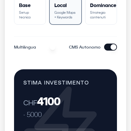
Base
Local
Dominance
Setup
Google Maps
Strategia
tecnico
+ Keywords
contenuti
Multilingua
CMS Autonomo
STIMA INVESTIMENTO
4100
CHF
-
5000