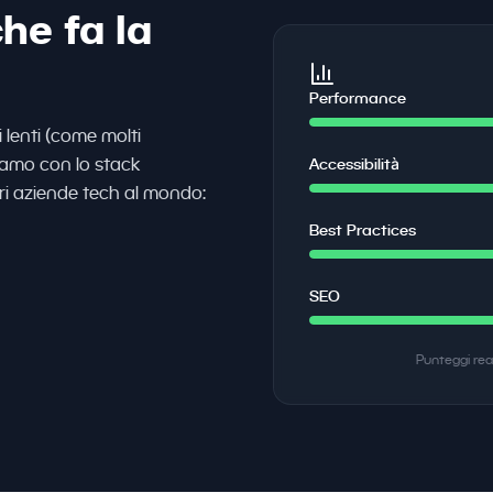
he fa la
Performance
 lenti (come molti
piamo con lo stack
Accessibilità
ori aziende tech al mondo:
Best Practices
SEO
Punteggi rea