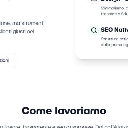
Minimalismo, c
trasmette fid
trine, ma strumenti
SEO Nativ
ienti giusti nel
Struttura otti
dalla prima ri
zioni
Come lavoriamo
 lineare, trasparente e senza sorprese. Dal caffè inizial