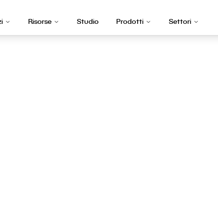
zi
Risorse
Studio
Prodotti
Settori
b Design a Brog
eb a Lugano deve trasmettere autorevolezza e preci