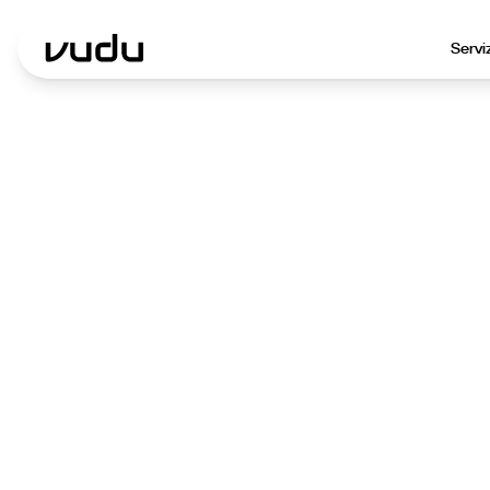
Servi
We
Un sito w