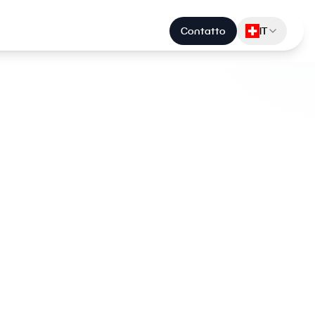
Contatto
IT
lio
sione. Nel