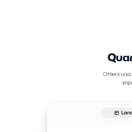
Quan
Ottieni una
imp
Land