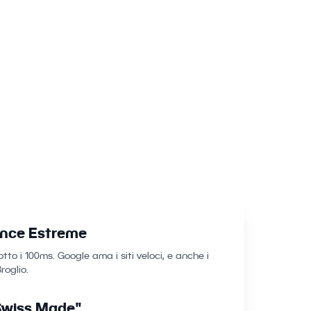
dibilità.
nce Estreme
tto i 100ms. Google ama i siti veloci, e anche i
Broglio.
Swiss Made"