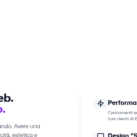
inanziario del Ticino, il design non è solo estetica, è cre
eb.
Performa
.
Caricamenti so
tuoi clienti di 
lzando. Avere una
cità, estetica e
Design "