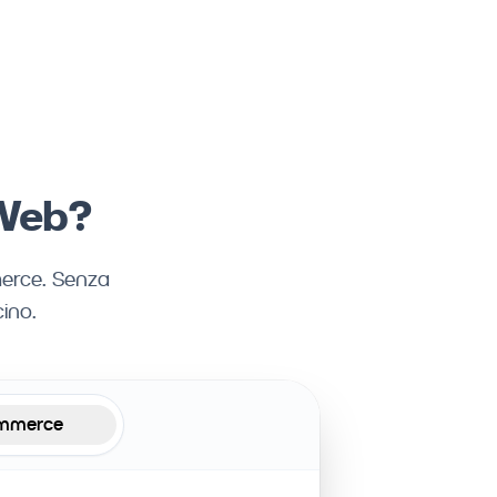
 Web?
merce. Senza
ino.
mmerce