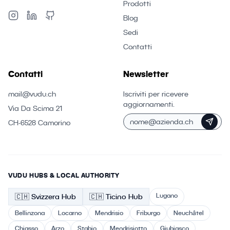
Prodotti
Blog
Sedi
Contatti
Contatti
Newsletter
mail@vudu.ch
Iscriviti per ricevere
aggiornamenti.
Via Da Scima 21
CH-6528 Camorino
VUDU HUBS & LOCAL AUTHORITY
Lugano
🇨🇭
Svizzera
Hub
🇨🇭 Ticino
Hub
Bellinzona
Locarno
Mendrisio
Friburgo
Neuchâtel
Chiasso
Arzo
Stabio
Mendrisiotto
Giubiasco