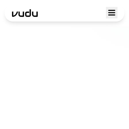
Servizi AI a Brione
sopra Minusio
Diamo a chi lavora nel Locarnese, dal
turismo ai servizi, la possibilità di offrire
un'esperienza cliente eccellente.