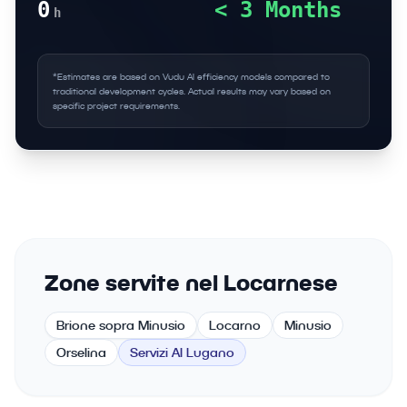
0
< 3 Months
h
*Estimates are based on Vudu AI efficiency models compared to
traditional development cycles. Actual results may vary based on
specific project requirements.
Zone servite nel Locarnese
Brione sopra Minusio
Locarno
Minusio
Orselina
Servizi AI Lugano