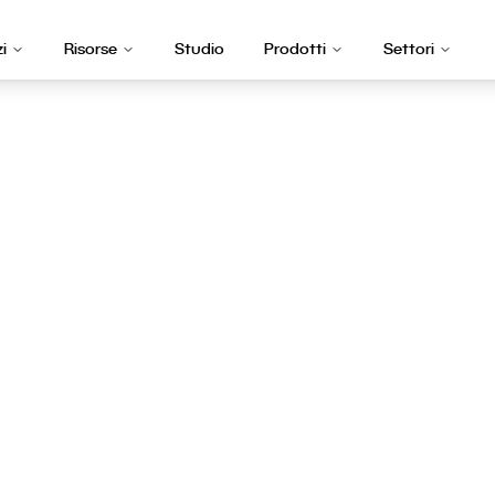
zi
Risorse
Studio
Prodotti
Settori
tware aziendale
Bissone