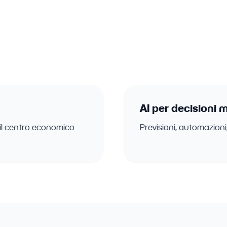
amo software su misura per aziende del Ticino. Gestion
CRM con intelligenza artificiale integrata.
AI per decisioni m
 il centro economico
Previsioni, automazioni, 