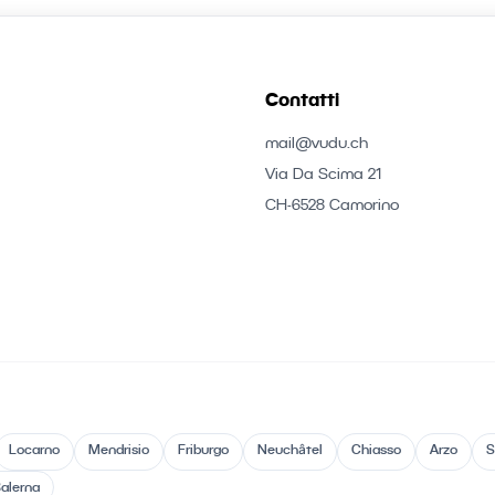
Contatti
mail@vudu.ch
Via Da Scima 21
CH-6528 Camorino
Locarno
Mendrisio
Friburgo
Neuchâtel
Chiasso
Arzo
S
alerna