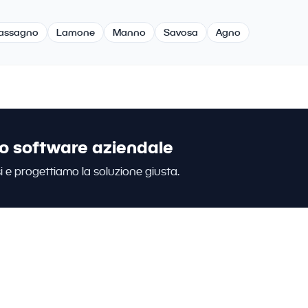
assagno
Lamone
Manno
Savosa
Agno
uo software aziendale
i e progettiamo la soluzione giusta.