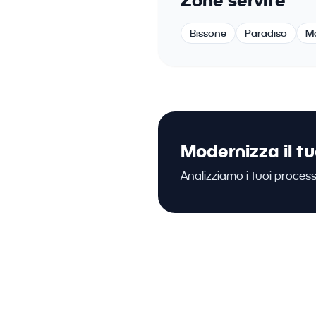
Zone servite
Bissone
Paradiso
M
Modernizza il t
Analizziamo i tuoi process