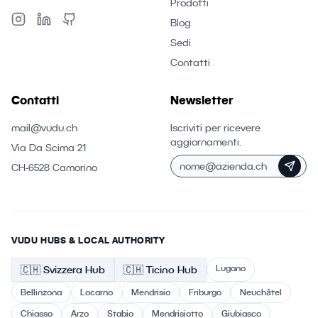
Prodotti
Blog
Sedi
Contatti
Contatti
Newsletter
mail@vudu.ch
Iscriviti per ricevere
aggiornamenti.
Via Da Scima 21
CH-6528 Camorino
VUDU HUBS & LOCAL AUTHORITY
Lugano
🇨🇭
Svizzera
Hub
🇨🇭 Ticino
Hub
Bellinzona
Locarno
Mendrisio
Friburgo
Neuchâtel
Chiasso
Arzo
Stabio
Mendrisiotto
Giubiasco