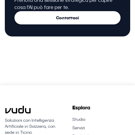
Prenota una sessione strategica per capire
cosa l'AI può fare per te.
Contattaci
Esplora
Studio
Soluzioni con Intelligenza
Artificiale in Svizzera, con
Servizi
sede in Ticino.