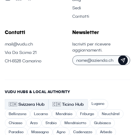
Sedi
Contatti
Contatti
Newsletter
mail@vudu.ch
Iscriviti per ricevere
aggiornamenti.
Via Da Scima 21
CH-6528 Camorino
VUDU HUBS & LOCAL AUTHORITY
Lugano
🇨🇭
Svizzera
Hub
🇨🇭 Ticino
Hub
Bellinzona
Locarno
Mendrisio
Friburgo
Neuchâtel
Chiasso
Arzo
Stabio
Mendrisiotto
Giubiasco
Paradiso
Massagno
Agno
Cadenazzo
Arbedo