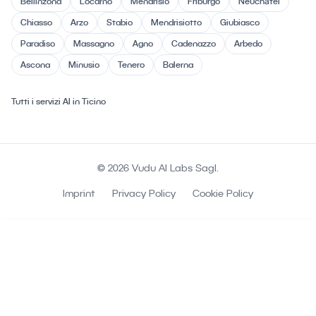
Bellinzona
Locarno
Mendrisio
Friburgo
Neuchâtel
Chiasso
Arzo
Stabio
Mendrisiotto
Giubiasco
Paradiso
Massagno
Agno
Cadenazzo
Arbedo
Ascona
Minusio
Tenero
Balerna
Tutti i servizi AI in Ticino
© 2026 Vudu AI Labs Sagl.
Imprint
Privacy Policy
Cookie Policy