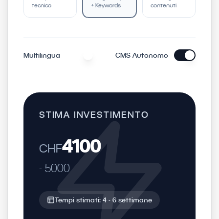
tecnico
+ Keywords
contenuti
Multilingua
CMS Autonomo
STIMA INVESTIMENTO
4100
CHF
-
5000
Tempi stimati:
4
-
6
settimane