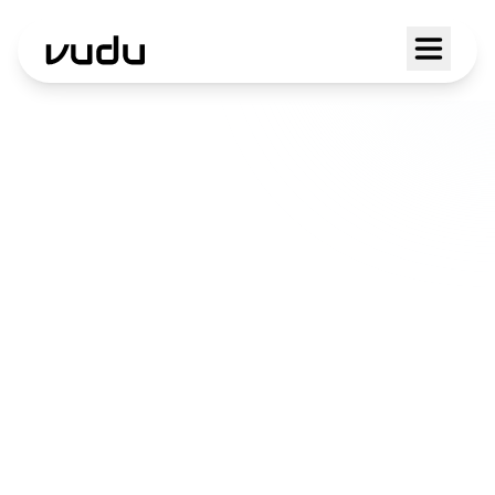
Web Design a
Balerna
Nel Mendrisiotto, concretezza e
innovazione si incontrano. Sviluppiamo
siti web che funzionano come