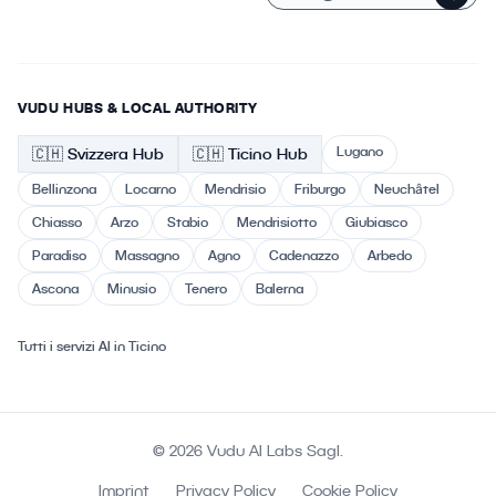
VUDU HUBS & LOCAL AUTHORITY
Lugano
🇨🇭
Svizzera
Hub
🇨🇭 Ticino
Hub
Bellinzona
Locarno
Mendrisio
Friburgo
Neuchâtel
Chiasso
Arzo
Stabio
Mendrisiotto
Giubiasco
Paradiso
Massagno
Agno
Cadenazzo
Arbedo
Ascona
Minusio
Tenero
Balerna
Tutti i servizi AI in Ticino
© 2026 Vudu AI Labs Sagl.
Imprint
Privacy Policy
Cookie Policy