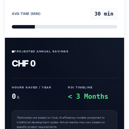
30
min
AVG TIME (MIN)
PROJECTED ANNUAL SAVINGS
CHF 0
HOURS SAVED / YEAR
ROI TIMELINE
0
< 3 Months
h
*Estimates are based on Vudu AI efficiency models compared to
traditional development cycles. Actual results may vary based on
specific project requirements.