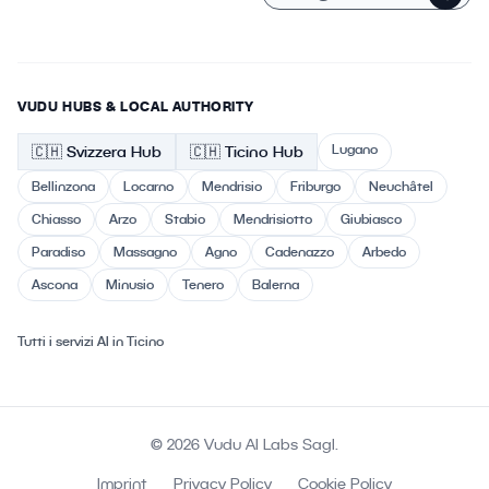
VUDU HUBS & LOCAL AUTHORITY
Lugano
🇨🇭
Svizzera
Hub
🇨🇭 Ticino
Hub
Bellinzona
Locarno
Mendrisio
Friburgo
Neuchâtel
Chiasso
Arzo
Stabio
Mendrisiotto
Giubiasco
Paradiso
Massagno
Agno
Cadenazzo
Arbedo
Ascona
Minusio
Tenero
Balerna
Tutti i servizi AI in Ticino
© 2026 Vudu AI Labs Sagl.
Imprint
Privacy Policy
Cookie Policy