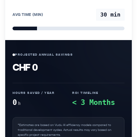
30
min
AVG TIME (MIN)
PROJECTED ANNUAL SAVINGS
CHF 0
HOURS SAVED / YEAR
ROI TIMELINE
0
< 3 Months
h
*Estimates are based on Vudu AI efficiency models compared to
traditional development cycles. Actual results may vary based on
specific project requirements.