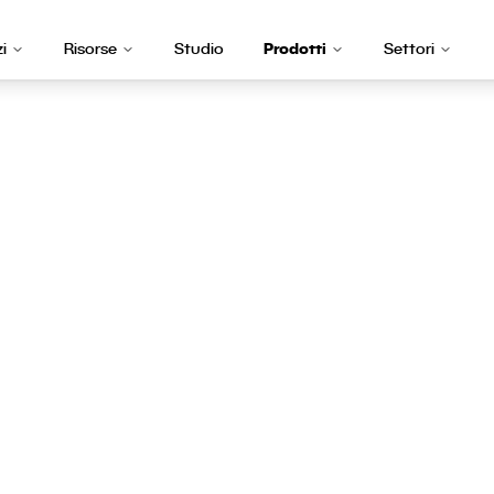
i
Risorse
Studio
Prodotti
Settori
 una scadenza critica.
are, monitorare e