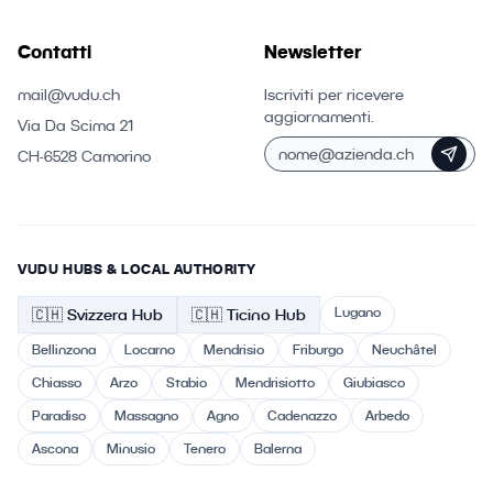
Contatti
Newsletter
mail@vudu.ch
Iscriviti per ricevere
aggiornamenti.
Via Da Scima 21
CH-6528 Camorino
VUDU HUBS & LOCAL AUTHORITY
Lugano
🇨🇭
Svizzera
Hub
🇨🇭 Ticino
Hub
Bellinzona
Locarno
Mendrisio
Friburgo
Neuchâtel
Chiasso
Arzo
Stabio
Mendrisiotto
Giubiasco
Paradiso
Massagno
Agno
Cadenazzo
Arbedo
Ascona
Minusio
Tenero
Balerna