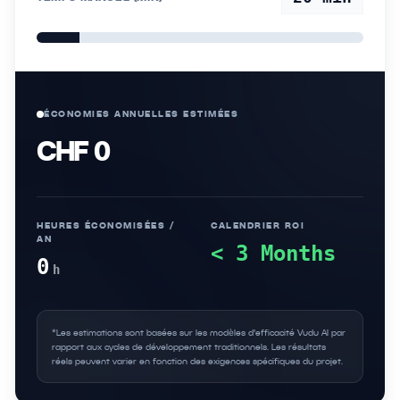
ÉCONOMIES ANNUELLES ESTIMÉES
CHF 0
HEURES ÉCONOMISÉES /
CALENDRIER ROI
AN
< 3 Months
0
h
*Les estimations sont basées sur les modèles d'efficacité Vudu AI par
rapport aux cycles de développement traditionnels. Les résultats
réels peuvent varier en fonction des exigences spécifiques du projet.