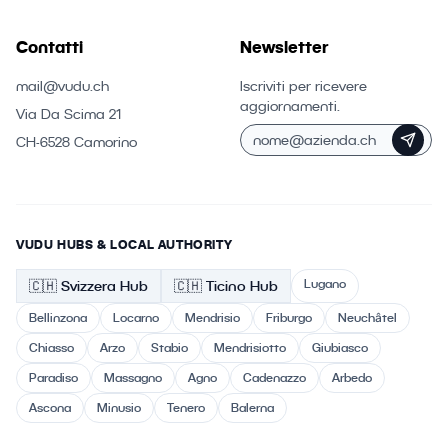
Contatti
Newsletter
mail@vudu.ch
Iscriviti per ricevere
aggiornamenti.
Via Da Scima 21
CH-6528 Camorino
VUDU HUBS & LOCAL AUTHORITY
Lugano
🇨🇭
Svizzera
Hub
🇨🇭 Ticino
Hub
Bellinzona
Locarno
Mendrisio
Friburgo
Neuchâtel
Chiasso
Arzo
Stabio
Mendrisiotto
Giubiasco
Paradiso
Massagno
Agno
Cadenazzo
Arbedo
Ascona
Minusio
Tenero
Balerna