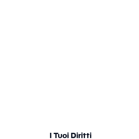
Dati Identificativi
Identificazione e contatto
Dati delle Comunicazioni
Gestione richieste
I Tuoi Diritti