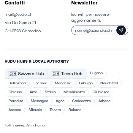
Contatti
Newsletter
mail@vudu.ch
Iscriviti per ricevere
aggiornamenti.
Via Da Scima 21
CH-6528 Camorino
VUDU HUBS & LOCAL AUTHORITY
Lugano
🇨🇭
Svizzera
Hub
🇨🇭 Ticino
Hub
Bellinzona
Locarno
Mendrisio
Friburgo
Neuchâtel
Chiasso
Arzo
Stabio
Mendrisiotto
Giubiasco
Paradiso
Massagno
Agno
Cadenazzo
Arbedo
Ascona
Minusio
Tenero
Balerna
Tutti i servizi AI in Ticino