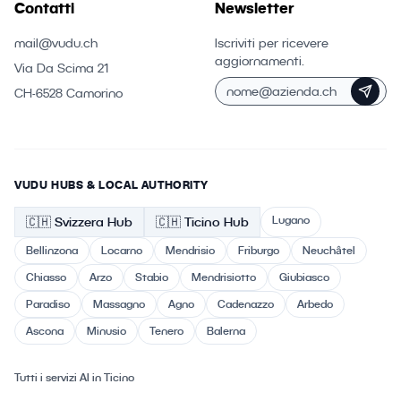
Contatti
Newsletter
mail@vudu.ch
Iscriviti per ricevere
aggiornamenti.
Via Da Scima 21
CH-6528 Camorino
VUDU HUBS & LOCAL AUTHORITY
Lugano
🇨🇭
Svizzera
Hub
🇨🇭 Ticino
Hub
Bellinzona
Locarno
Mendrisio
Friburgo
Neuchâtel
Chiasso
Arzo
Stabio
Mendrisiotto
Giubiasco
Paradiso
Massagno
Agno
Cadenazzo
Arbedo
Ascona
Minusio
Tenero
Balerna
Tutti i servizi AI in Ticino