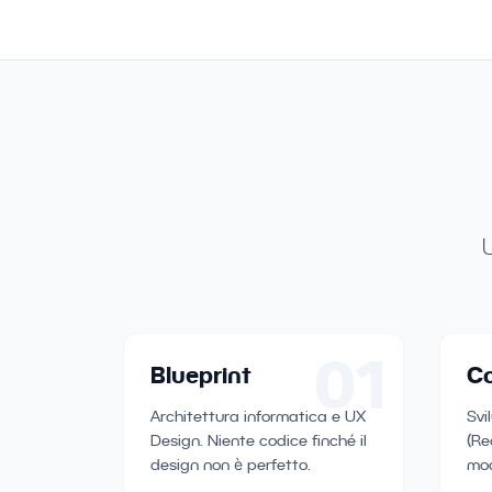
U
01
Blueprint
Co
Architettura informatica e UX
Svi
Design. Niente codice finché il
(Re
design non è perfetto.
mod