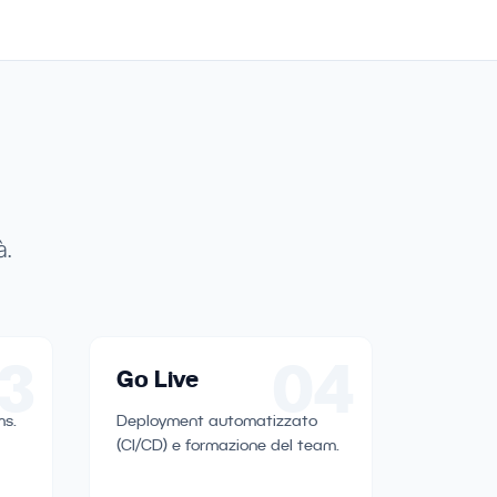
à.
3
04
Go Live
ms.
Deployment automatizzato
(CI/CD) e formazione del team.