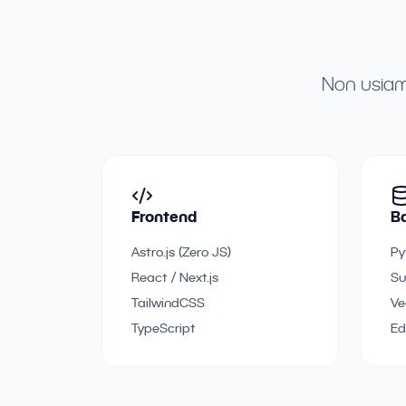
Non usiamo
Frontend
B
Astro.js (Zero JS)
Py
React / Next.js
Su
TailwindCSS
Ve
TypeScript
Ed