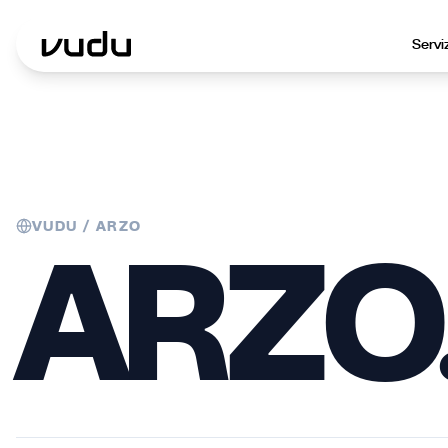
Servi
VUDU /
ARZO
ARZO