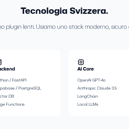
Tecnologia Svizzera.
 plugin lenti. Usiamo uno stack moderno, sicuro e
ackend
AI Core
thon / FastAPI
OpenAI GPT-4o
pabase / PostgreSQL
Anthropic Claude 3.5
ctor DB
LangChain
ge Functions
Local LLMs