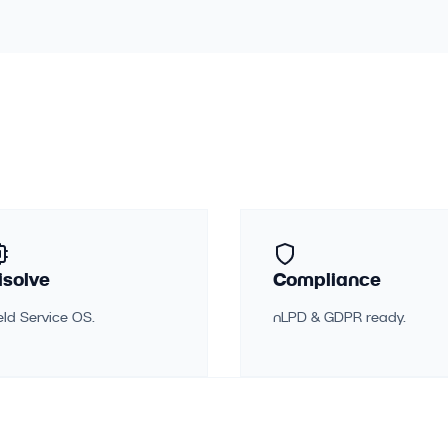
isolve
Compliance
eld Service OS.
nLPD & GDPR ready.