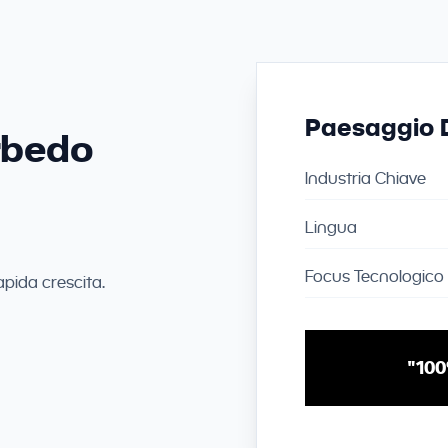
Paesaggio D
rbedo
Industria Chiave
Lingua
Focus Tecnologico
apida crescita.
"100