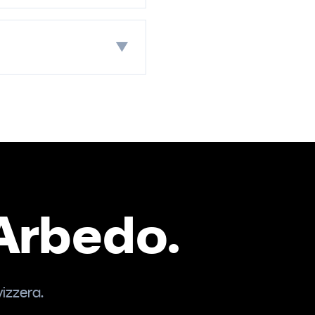
▼
Arbedo.
vizzera.