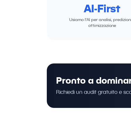
AI-First
Usiamo l'AI per analisi, predizion
ottimizzazione
Pronto a dominare
Richiedi un audit gratuito e sco