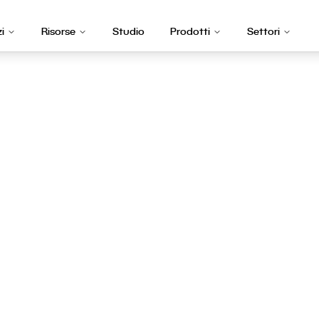
zi
Risorse
Studio
Prodotti
Settori
ia SEO Professio
ader in Svizzera 
izionamento Go