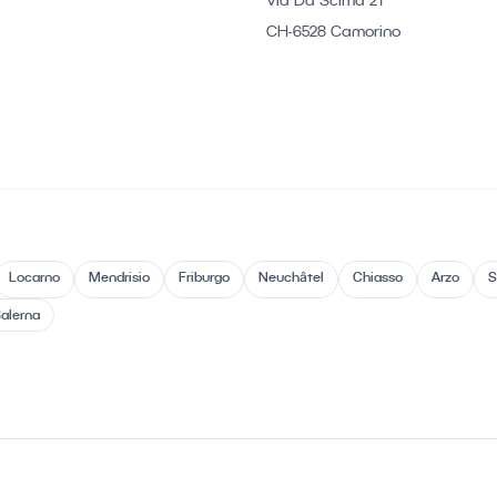
Via Da Scima 21
CH-6528 Camorino
Locarno
Mendrisio
Friburgo
Neuchâtel
Chiasso
Arzo
S
alerna