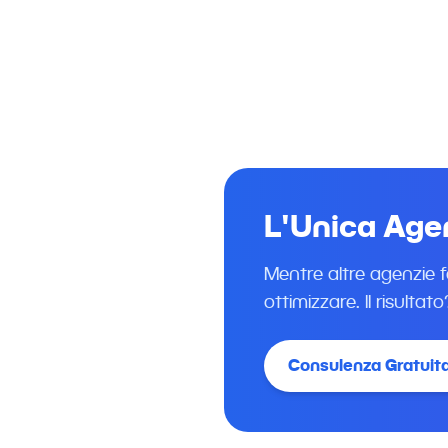
Agenzia S
organico e
L'Unica Agen
Mentre altre agenzie f
ottimizzare. Il risulta
Consulenza Gratuit