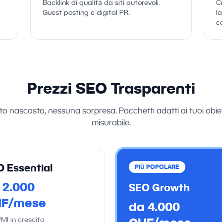
Backlink di qualità da siti autorevoli.
C
Guest posting e digital PR.
l
c
Prezzi SEO Trasparenti
o nascosto, nessuna sorpresa. Pacchetti adatti ai tuoi obiet
misurabile.
 Essential
PIÙ POPOLARE
 2.000
SEO Growth
F/mese
da 4.000
MI in crescita