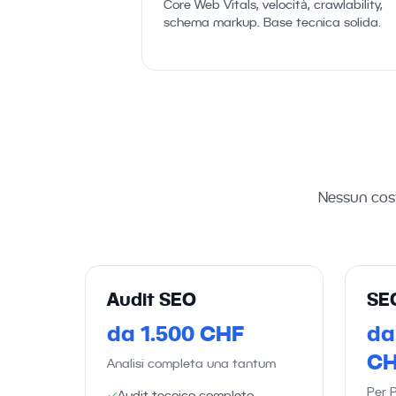
Core Web Vitals, velocità, crawlability,
schema markup. Base tecnica solida.
Nessun cost
Audit SEO
SEO
da 1.500 CHF
da
CH
Analisi completa una tantum
Per P
✓
Audit tecnico completo