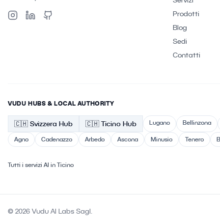
Servizi
Prodotti
Blog
Sedi
Contatti
VUDU HUBS & LOCAL AUTHORITY
Lugano
Bellinzona
🇨🇭
Svizzera
Hub
🇨🇭 Ticino
Hub
Agno
Cadenazzo
Arbedo
Ascona
Minusio
Tenero
B
Tutti i servizi AI in Ticino
© 2026 Vudu AI Labs Sagl.