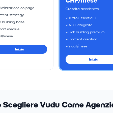
CHF/mese
timizzazione on-page
Crescita accelerata
ntent strategy
✓
Tutto Essential +
k building base
✓
AEO integrato
ort mensile
✓
Link building premium
all/mese
✓
Content creation
✓
2 call/mese
Inizia
Inizia
 Scegliere Vudu Come Agenz