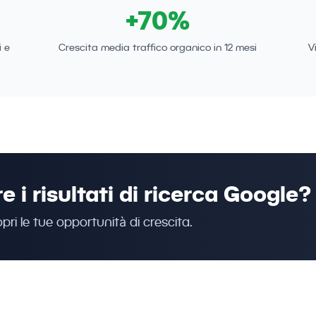
+70%
i e
Crescita media traffico organico in 12 mesi
V
 i risultati di ricerca Google?
pri le tue opportunità di crescita.