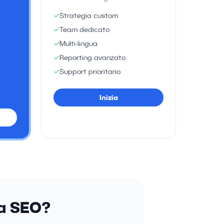
✓
Strategia custom
✓
Team dedicato
✓
Multi-lingua
✓
Reporting avanzato
✓
Support prioritario
Inizia
ia SEO?