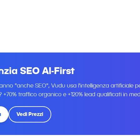
EO professionale con approccio AI-First. Aumentiam
 conversioni con strategie SEO e AEO all'avanguardia
misurabili per PMI svizzere. Consulenza gratuita.
zia SEO AI-First
anno "anche SEO", Vudu usa l'intelligenza artificiale pe
to? +70% traffico organico e +120% lead qualificati in med
a
Vedi Prezzi