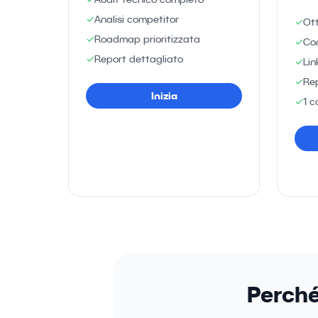
✓
Analisi competitor
✓
Ot
✓
Roadmap prioritizzata
✓
Co
✓
Report dettagliato
✓
Lin
✓
Rep
Inizia
✓
1 c
Perché