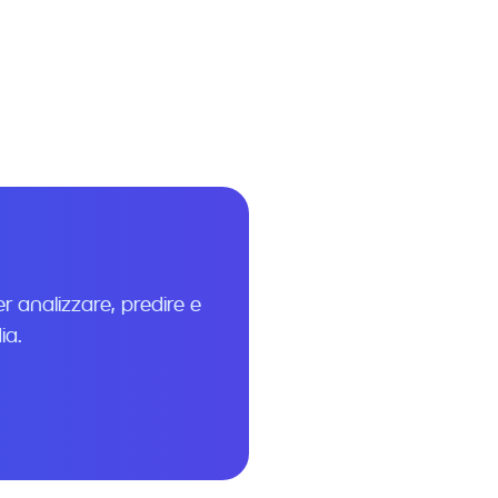
o traffico
. Risultati
r analizzare, predire e
ia.