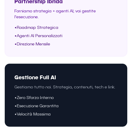
Partnership Ibrida
Forniamo strategia + agenti AI; voi gestite
l'esecuzione.
•
Roadmap Strategica
•
Agenti AI Personalizzati
•
Direzione Mensile
Gestione Full AI
Gestiamo tutto noi. Strategia, contenuti, tech e link.
•
Zero Sforzo Interno
•
Esecuzione Garantita
•
Velocità Massima