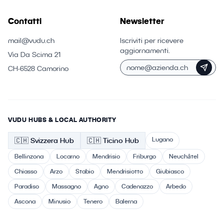
Contatti
Newsletter
mail@vudu.ch
Iscriviti per ricevere
aggiornamenti.
Via Da Scima 21
CH-6528 Camorino
VUDU HUBS & LOCAL AUTHORITY
Lugano
🇨🇭
Svizzera
Hub
🇨🇭 Ticino
Hub
Bellinzona
Locarno
Mendrisio
Friburgo
Neuchâtel
Chiasso
Arzo
Stabio
Mendrisiotto
Giubiasco
Paradiso
Massagno
Agno
Cadenazzo
Arbedo
Ascona
Minusio
Tenero
Balerna