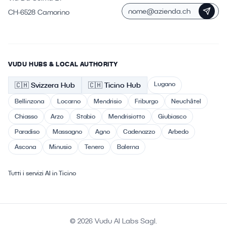
CH-6528 Camorino
VUDU HUBS & LOCAL AUTHORITY
Lugano
🇨🇭
Svizzera
Hub
🇨🇭 Ticino
Hub
Bellinzona
Locarno
Mendrisio
Friburgo
Neuchâtel
Chiasso
Arzo
Stabio
Mendrisiotto
Giubiasco
Paradiso
Massagno
Agno
Cadenazzo
Arbedo
Ascona
Minusio
Tenero
Balerna
Tutti i servizi AI in Ticino
© 2026 Vudu AI Labs Sagl.