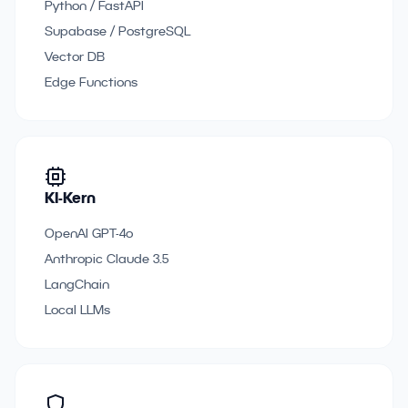
Python / FastAPI
Supabase / PostgreSQL
Vector DB
Edge Functions
KI-Kern
OpenAI GPT-4o
Anthropic Claude 3.5
LangChain
Local LLMs