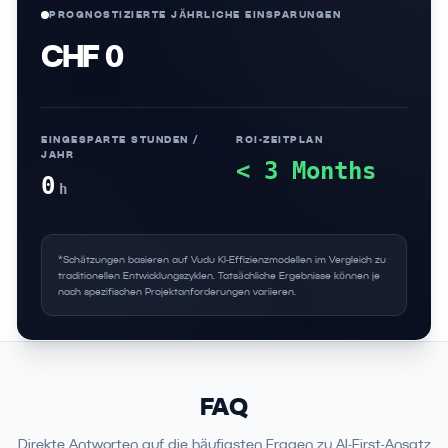
PROGNOSTIZIERTE JÄHRLICHE EINSPARUNGEN
CHF 0
EINGESPARTE STUNDEN /
ROI-ZEITPLAN
JAHR
< 3 Months
0
h
*Schätzungen basieren auf Vudu KI-Effizienzmodellen im Vergleich zu
traditionellen Entwicklungszyklen. Tatsächliche Ergebnisse können je
nach spezifischen Projektanforderungen variieren.
FAQ
Direkte Antworten auf die häufigsten Fragen zu AI-First-Ansatz