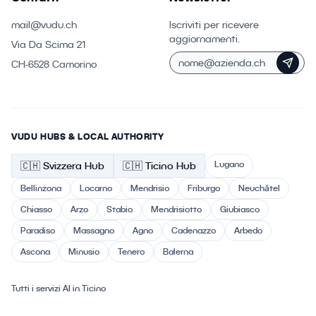
mail@vudu.ch
Iscriviti per ricevere
aggiornamenti.
Via Da Scima 21
CH-6528 Camorino
VUDU HUBS & LOCAL AUTHORITY
Lugano
🇨🇭
Svizzera
Hub
🇨🇭 Ticino
Hub
Bellinzona
Locarno
Mendrisio
Friburgo
Neuchâtel
Chiasso
Arzo
Stabio
Mendrisiotto
Giubiasco
Paradiso
Massagno
Agno
Cadenazzo
Arbedo
Ascona
Minusio
Tenero
Balerna
Tutti i servizi AI in Ticino