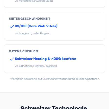
vs. Veraltete Keywords (2015)
SEITENGESCHWINDIGKEIT
99/100 (Core Web Vitals)
vs. Langsam, voller Plugins
DATENSICHERHEIT
Schweizer Hosting & nDSG konform
vs. Günstiges Hosting / Ausland
*Vergleich basierend auf Durchschnittsstandards lokaler Agenturen.
Schweizer Technologie.