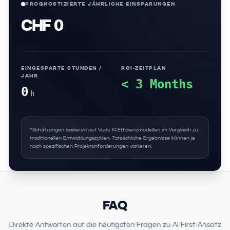
PROGNOSTIZIERTE JÄHRLICHE EINSPARUNGEN
CHF 0
EINGESPARTE STUNDEN /
ROI-ZEITPLAN
JAHR
< 3 Months
0
h
*Schätzungen basieren auf Vudu KI-Effizienzmodellen im Vergleich zu
traditionellen Entwicklungszyklen. Tatsächliche Ergebnisse können je
nach spezifischen Projektanforderungen variieren.
FAQ
Direkte Antworten auf die häufigsten Fragen zu AI-First-Ansatz