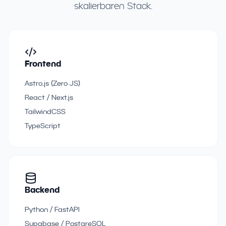
skalierbaren Stack.
Frontend
Astro.js (Zero JS)
React / Next.js
TailwindCSS
TypeScript
Backend
Python / FastAPI
Supabase / PostgreSQL