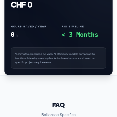
CHF 0
HOURS SAVED / YEAR
ROI TIMELINE
0
< 3 Months
h
*Estimates are based on Vudu AI efficiency models compared to
traditional development cycles. Actual results may vary based on
specific project requirements.
FAQ
Bellinzona Specifics