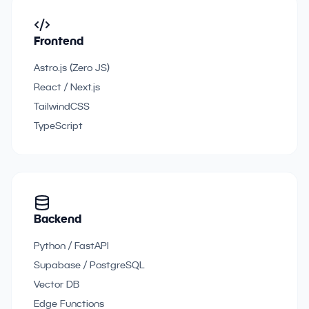
Frontend
Astro.js (Zero JS)
React / Next.js
TailwindCSS
TypeScript
Backend
Python / FastAPI
Supabase / PostgreSQL
Vector DB
Edge Functions