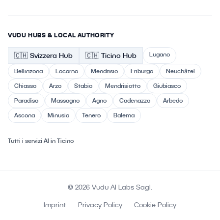
VUDU HUBS & LOCAL AUTHORITY
Lugano
🇨🇭
Svizzera
Hub
🇨🇭 Ticino
Hub
Bellinzona
Locarno
Mendrisio
Friburgo
Neuchâtel
Chiasso
Arzo
Stabio
Mendrisiotto
Giubiasco
Paradiso
Massagno
Agno
Cadenazzo
Arbedo
Ascona
Minusio
Tenero
Balerna
Tutti i servizi AI in Ticino
© 2026 Vudu AI Labs Sagl.
Imprint
Privacy Policy
Cookie Policy