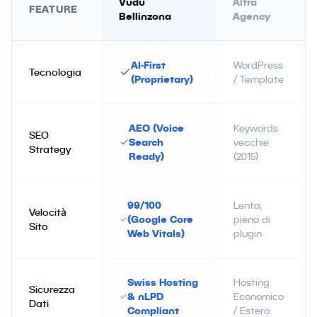
Vudu
Altra
FEATURE
Bellinzona
Agency
AI-First
WordPress
Tecnologia
(Proprietary)
/ Template
AEO (Voice
Keywords
SEO
Search
vecchie
Strategy
Ready)
(2015)
99/100
Lento,
Velocità
(Google Core
pieno di
Sito
Web Vitals)
plugin
Swiss Hosting
Hosting
Sicurezza
& nLPD
Economico
Dati
Compliant
/ Estero